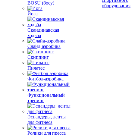
спортивного
BOSU (босу)
оборудования
Йога
Скандинавская
ходьба
Слайд-аэробика
Скиппинг
Пилатес
Фитбол-аэробика
Функциональный
тренинг
Эспандеры, ленты
для фитнеса
Ролики для пресса