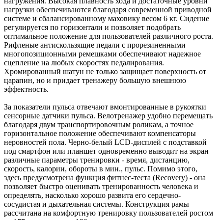
нагружения. Высокая плавность хода и достаточные уровни
нагрузки обеспечиваются благодаря современной приводной
системе и сбалансированному маховику весом 6 кг. Сидение
регулируется по горизонтали и позволяет подобрать
оптимальное положение для пользователей различного роста.
Рифленые антискользящие педали с прорезиненными
многопозиционными ремешками обеспечивают надежное
сцепление на любых скоростях педалирования.
Хромированный шатун не только защищает поверхность от
царапин, но и придает тренажеру большую внешнюю
эффектность.
За показатели пульса отвечают вмонтированные в рукоятки
сенсорные датчики пульса. Велотренажер удобно перемещать
благодаря двум транспортировочным роликам, а точное
горизонтальное положение обеспечивают компенсаторы
неровностей пола. Черно-белый LCD-дисплей с подставкой
под смартфон или планшет одновременно выводит на экран
различные параметры тренировки - время, дистанцию,
скорость, калории, обороты в мин., пульс. Помимо этого,
здесь предусмотрена функция фитнес-теста (Recovery) - она
позволяет быстро оценивать тренированность человека и
определять, насколько хорошо развита его сердечно-
сосудистая и дыхательная системы. Конструкция рамы
рассчитана на комфортную тренировку пользователей ростом