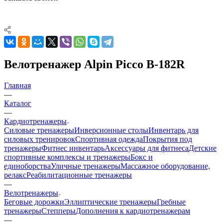
Велотренажер Alpin Picco B-182R
Главная
—
Каталог
—
Кардиотренажеры
Силовые тренажеры
Инверсионные столы
Инвентарь для
силовых тренировок
Спортивная одежда
Покрытия под
тренажеры
Фитнес инвентарь
Аксессуары для фитнеса
Детские
спортивные комплексы и тренажеры
Бокс и
единоборства
Уличные тренажеры
Массажное оборудование,
релакс
Реабилитационные тренажеры
—
Велотренажеры
Беговые дорожки
Эллиптические тренажеры
Гребные
тренажеры
Степперы
Дополнения к кардиотренажерам
—