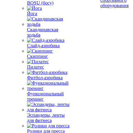
спортивного
BOSU (босу)
оборудования
Йога
Скандинавская
ходьба
Слайд-аэробика
Скиппинг
Пилатес
Фитбол-аэробика
Функциональный
тренинг
Эспандеры, ленты
для фитнеса
Ролики для пресса