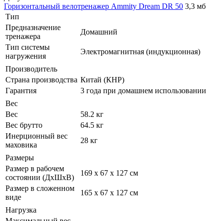
Горизонтальный велотренажер Ammity Dream DR 50
3,3 мб
Тип
Предназначение
Домашний
тренажера
Тип системы
Электромагнитная (индукционная)
нагружения
Производитель
Страна производства
Китай (КНР)
Гарантия
3 года при домашнем использовании
Вес
Вес
58.2 кг
Вес брутто
64.5 кг
Инерционный вес
28 кг
маховика
Размеры
Размер в рабочем
169 x 67 x 127 см
состоянии (ДxШxВ)
Размер в сложенном
165 x 67 x 127 см
виде
Нагрузка
Максимальный вес