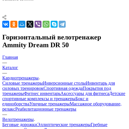
Горизонтальный велотренажер
Ammity Dream DR 50
Главная
—
Каталог
—
Кардиотренажеры
Силовые тренажеры
Инверсионные столы
Инвентарь для
силовых тренировок
Спортивная одежда
Покрытия под
тренажеры
Фитнес инвентарь
Аксессуары для фитнеса
Детские
спортивные комплексы и тренажеры
Бокс и
единоборства
Уличные тренажеры
Массажное оборудование,
релакс
Реабилитационные тренажеры
—
Велотренажеры
Беговые дорожки
Эллиптические тренажеры
Гребные