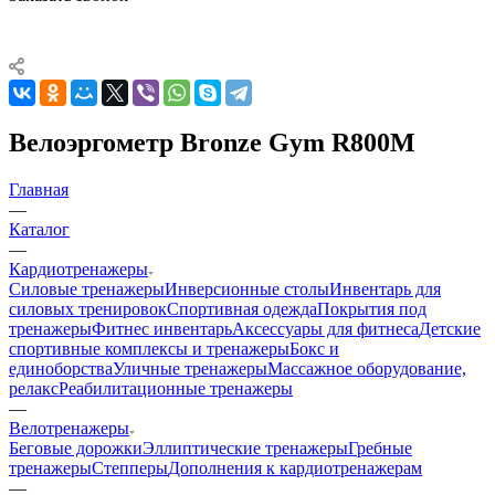
Велоэргометр Bronze Gym R800M
Главная
—
Каталог
—
Кардиотренажеры
Силовые тренажеры
Инверсионные столы
Инвентарь для
силовых тренировок
Спортивная одежда
Покрытия под
тренажеры
Фитнес инвентарь
Аксессуары для фитнеса
Детские
спортивные комплексы и тренажеры
Бокс и
единоборства
Уличные тренажеры
Массажное оборудование,
релакс
Реабилитационные тренажеры
—
Велотренажеры
Беговые дорожки
Эллиптические тренажеры
Гребные
тренажеры
Степперы
Дополнения к кардиотренажерам
—