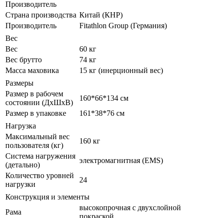
Производитель
Страна производства
Китай (КНР)
Производитель
Fitathlon Group (Германия)
Вес
Вес
60 кг
Вес брутто
74 кг
Масса маховика
15 кг (инерционный вес)
Размеры
Размер в рабочем
160*66*134 см
состоянии (ДxШxВ)
Размер в упаковке
161*38*76 см
Нагрузка
Максимальный вес
160 кг
пользователя (кг)
Система нагружения
электромагнитная (EMS)
(детально)
Количество уровней
24
нагрузки
Конструкция и элементы
высокопрочная с двухслойной
Рама
покраской