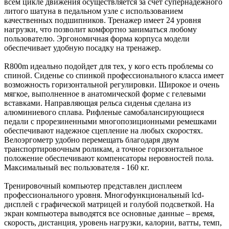
всем цикле движения осуществляется за счет супернадежного
литого шатуна в педальном узле с использованием
качественных подшипников. Тренажер имеет 24 уровня
нагрузки, что позволит комфортно заниматься любому
пользователю. Эргономичная форма корпуса модели
обеспечивает удобную посадку на тренажер.
R800m идеально подойдет для тех, у кого есть проблемы со
спиной. Сиденье со спинкой профессионального класса имеет
возможность горизонтальной регулировки. Широкое и очень
мягкое, выполненное в анатомической форме с гелевыми
вставками. Направляющая рельса сиденья сделана из
алюминиевого сплава. Рифленые самобалансирующиеся
педали с прорезиненными многопозиционными ремешками
обеспечивают надежное сцепление на любых скоростях.
Велоэргометр удобно перемещать благодаря двум
транспортировочным роликам, а точное горизонтальное
положение обеспечивают компенсаторы неровностей пола.
Максимальный вес пользователя - 160 кг.
Тренировочный компьютер представлен дисплеем
профессионального уровня. Многофункциональный lcd-
дисплей с графической матрицей и голубой подсветкой. На
экран компьютера выводятся все основные данные – время,
скорость, дистанция, уровень нагрузки, калории, ватты, темп,