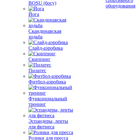
спортивного
BOSU (босу)
оборудования
Йога
Скандинавская
ходьба
Слайд-аэробика
Скиппинг
Пилатес
Фитбол-аэробика
Функциональный
тренинг
Эспандеры, ленты
для фитнеса
Ролики для пресса