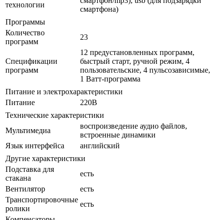
смартфон/mp3), usb (для подзарядки
технологии
смартфона)
Программы
Количество
23
программ
12 предустановленных программ,
Спецификации
быстрый старт, ручной режим, 4
программ
пользовательские, 4 пульсозависимые,
1 Ватт-программа
Питание и электрохарактеристики
Питание
220В
Технические характеристики
воспроизведение аудио файлов,
Мультимедиа
встроенные динамики
Язык интерфейса
английский
Другие характеристики
Подставка для
есть
стакана
Вентилятор
есть
Транспортировочные
есть
ролики
Компенсаторы