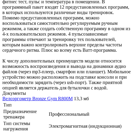
фитнес тест, пульс и температура в помещении. В
программный пакет входят 12 предустановленных программ,
в которых используются различные виды тренировок.
Помимо предустановленных программ, можно
воспользоваться самостоятельно регулируемым ручным
режимом, а также создать собственную программу в одном из
4-х пользовательских режимов. 4 пульсозависимые
программы отвечают за тренировку тех пользователей,
которым важно контролировать верхние пределы частоты
сердечного ритма. Плюс ко всему есть Ватт-программа.
К числу дополнительных преимуществ модели относится
возможность воспроизведения и вывода на динамики аудио
файлов (через mp3-плеер, смартфон или планшет). Мобильное
устройство можно расположить на подставке консоли и при
необходимости зарядить (через usb-порт). Также приятной
опцией является держатель для бутылочки с водой.
Документы
Велоэргометр Bronze Gym R800M
13,3 мб
Тип
Предназначение
Профессиональный
тренажера
Тип системы
Электромагнитная (индукционная)
нагружения