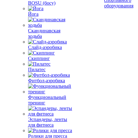
спортивного
BOSU (босу)
оборудования
Йога
Скандинавская
ходьба
Слайд-аэробика
Скиппинг
Пилатес
Фитбол-аэробика
Функциональный
тренинг
Эспандеры, ленты
для фитнеса
Ролики для пресса