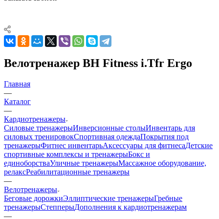
Велотренажер BH Fitness i.Tfr Ergo
Главная
—
Каталог
—
Кардиотренажеры
Силовые тренажеры
Инверсионные столы
Инвентарь для
силовых тренировок
Спортивная одежда
Покрытия под
тренажеры
Фитнес инвентарь
Аксессуары для фитнеса
Детские
спортивные комплексы и тренажеры
Бокс и
единоборства
Уличные тренажеры
Массажное оборудование,
релакс
Реабилитационные тренажеры
—
Велотренажеры
Беговые дорожки
Эллиптические тренажеры
Гребные
тренажеры
Степперы
Дополнения к кардиотренажерам
—