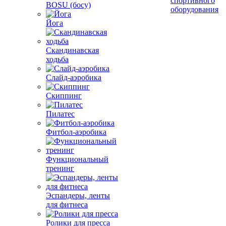
спортивного
BOSU (босу)
оборудования
Йога
Скандинавская
ходьба
Слайд-аэробика
Скиппинг
Пилатес
Фитбол-аэробика
Функциональный
тренинг
Эспандеры, ленты
для фитнеса
Ролики для пресса