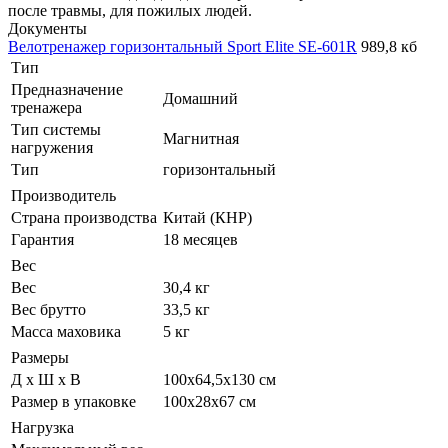
после травмы, для пожилых людей.
Документы
Велотренажер горизонтальный Sport Elite SE-601R
989,8 кб
Тип
Предназначение
Домашний
тренажера
Тип системы
Магнитная
нагружения
Тип
горизонтальный
Производитель
Страна производства
Китай (КНР)
Гарантия
18 месяцев
Вес
Вес
30,4 кг
Вес брутто
33,5 кг
Масса маховика
5 кг
Размеры
Д х Ш х В
100х64,5х130 см
Размер в упаковке
100х28х67 см
Нагрузка