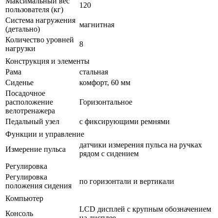
Максимальный вес
120
пользователя (кг)
Система нагружения
магнитная
(детально)
Количество уровней
8
нагрузки
Конструкция и элементы
Рама
стальная
Сиденье
комфорт, 60 мм
Посадочное
расположение
Горизонтальное
велотренажера
Педальный узел
с фиксирующими ремнями
Функции и управление
датчики измерения пульса на ручках
Измерение пульса
рядом с сидением
Регулировка
Регулировка
по горизонтали и вертикали
положения сидения
Компьютер
LCD дисплей с крупным обозначением
Консоль
на дисплее