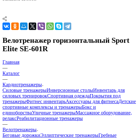
Велотренажер горизонтальный Sport
Elite SE-601R
Главная
—
Каталог
—
Кардиотренажеры
Силовые тренажеры
Инверсионные столы
Инвентарь для
силовых тренировок
Спортивная одежда
Покрытия под
тренажеры
Фитнес инвентарь
Аксессуары для фитнеса
Детские
спортивные комплексы и тренажеры
Бокс и
единоборства
Уличные тренажеры
Массажное оборудование,
релакс
Реабилитационные тренажеры
—
Велотренажеры
Беговые дорожки
Эллиптические тренажеры
Гребные