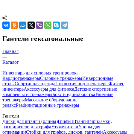
Гантели гексагональные
Главная
—
Каталог
—
Инвентарь для силовых тренировок
Кардиотренажеры
Силовые тренажеры
Инверсионные
столы
Спортивная одежда
Покрытия под тренажеры
Фитнес
инвентарь
Аксессуары для фитнеса
Детские спортивные
комплексы и тренажеры
Бокс и единоборства
Уличные
тренажеры
Массажное оборудование,
релакс
Реабилитационные тренажеры
—
Гантели
Диски для штанги (блины)
Грифы
Штанги
Гири
Замки,
расширители для грифа
Утяжелители
Упоры для
отжиманий
Стойки для грифов, дисков, гантелей
Аксессуары