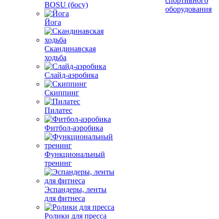
спортивного
BOSU (босу)
оборудования
Йога
Скандинавская
ходьба
Слайд-аэробика
Скиппинг
Пилатес
Фитбол-аэробика
Функциональный
тренинг
Эспандеры, ленты
для фитнеса
Ролики для пресса