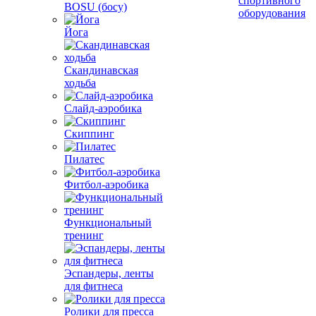
спортивного
BOSU (босу)
оборудования
Йога
Скандинавская
ходьба
Слайд-аэробика
Скиппинг
Пилатес
Фитбол-аэробика
Функциональный
тренинг
Эспандеры, ленты
для фитнеса
Ролики для пресса