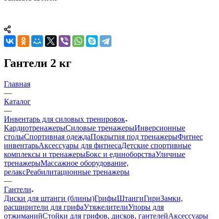
Гантели 2 кг
Главная
—
Каталог
—
Инвентарь для силовых тренировок
Кардиотренажеры
Силовые тренажеры
Инверсионные
столы
Спортивная одежда
Покрытия под тренажеры
Фитнес
инвентарь
Аксессуары для фитнеса
Детские спортивные
комплексы и тренажеры
Бокс и единоборства
Уличные
тренажеры
Массажное оборудование,
релакс
Реабилитационные тренажеры
—
Гантели
Диски для штанги (блины)
Грифы
Штанги
Гири
Замки,
расширители для грифа
Утяжелители
Упоры для
отжиманий
Стойки для грифов, дисков, гантелей
Аксессуары