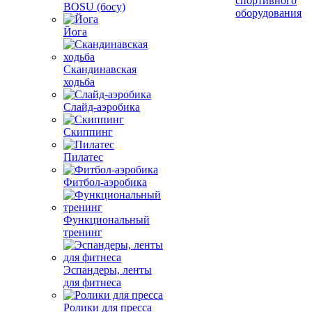
спортивного
BOSU (босу)
оборудования
Йога
Скандинавская
ходьба
Слайд-аэробика
Скиппинг
Пилатес
Фитбол-аэробика
Функциональный
тренинг
Эспандеры, ленты
для фитнеса
Ролики для пресса