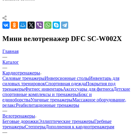
Мини велотренажер DFC SC-W002X
Главная
—
Каталог
—
Кардиотренажеры
Силовые тренажеры
Инверсионные столы
Инвентарь для
силовых тренировок
Спортивная одежда
Покрытия под
тренажеры
Фитнес инвентарь
Аксессуары для фитнеса
Детские
спортивные комплексы и тренажеры
Бокс и
единоборства
Уличные тренажеры
Массажное оборудование,
релакс
Реабилитационные тренажеры
—
Велотренажеры
Беговые дорожки
Эллиптические тренажеры
Гребные
тренажеры
Степперы
Дополнения к кардиотренажерам
—