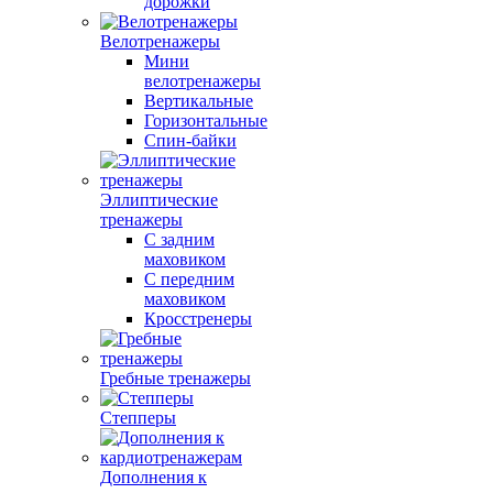
дорожки
Велотренажеры
Мини
велотренажеры
Вертикальные
Горизонтальные
Спин-байки
Эллиптические
тренажеры
С задним
маховиком
С передним
маховиком
Кросстренеры
Гребные тренажеры
Степперы
Дополнения к