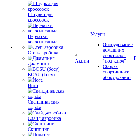
Шнурки для
кроссовок
Услуги
Перчатки
велосипедные
Оборудование
домашних
Степ-аэробика
спортзалов
Акции
"под ключ"
Джампинг
Сборка
спортивного
BOSU (босу)
оборудования
Йога
Скандинавская
ходьба
Слайд-аэробика
Скиппинг