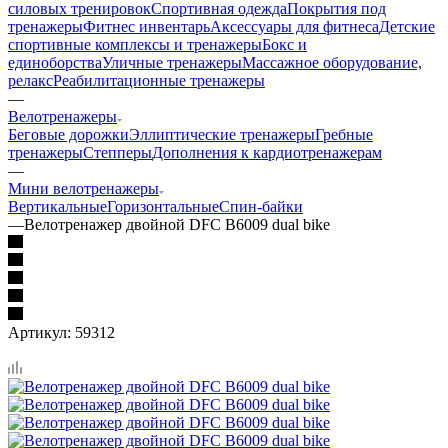
силовых тренировок
Спортивная одежда
Покрытия под
тренажеры
Фитнес инвентарь
Аксессуары для фитнеса
Детские
спортивные комплексы и тренажеры
Бокс и
единоборства
Уличные тренажеры
Массажное оборудование,
релакс
Реабилитационные тренажеры
—
Велотренажеры
Беговые дорожки
Эллиптические тренажеры
Гребные
тренажеры
Степперы
Дополнения к кардиотренажерам
—
Мини велотренажеры
Вертикальные
Горизонтальные
Спин-байки
—
Велотренажер двойной DFC B6009 dual bike
Артикул:
59312