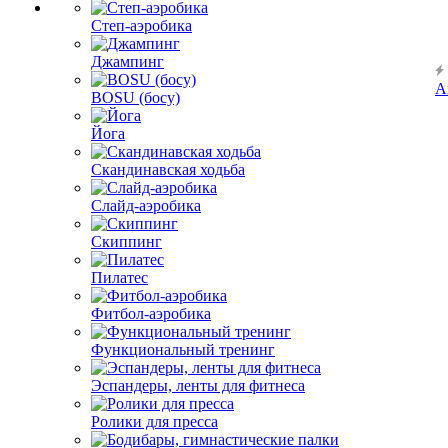
Степ-аэробика
Джампинг
А
BOSU (босу)
Йога
Скандинавская ходьба
Слайд-аэробика
Скиппинг
Пилатес
Фитбол-аэробика
Функциональный тренинг
Эспандеры, ленты для фитнеса
Ролики для пресса