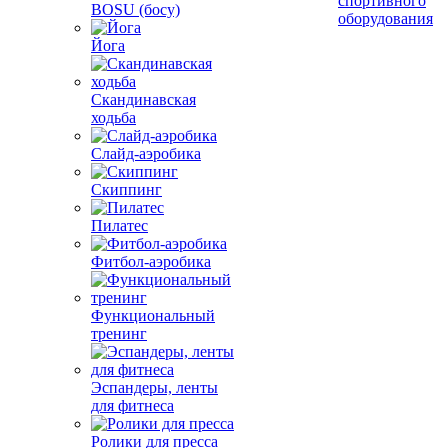
спортивного
BOSU (босу)
оборудования
Йога
Скандинавская
ходьба
Слайд-аэробика
Скиппинг
Пилатес
Фитбол-аэробика
Функциональный
тренинг
Эспандеры, ленты
для фитнеса
Ролики для пресса