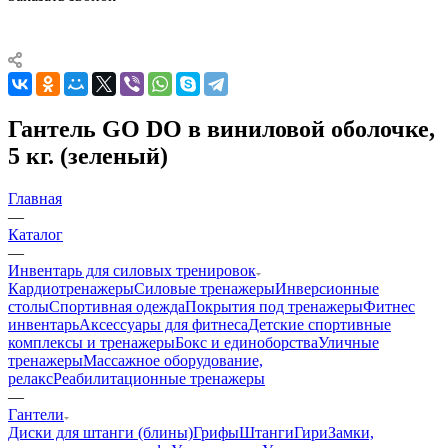
Гантель GO DO в виниловой оболочке,
5 кг. (зеленый)
Главная
—
Каталог
—
Инвентарь для силовых тренировок
Кардиотренажеры
Силовые тренажеры
Инверсионные
столы
Спортивная одежда
Покрытия под тренажеры
Фитнес
инвентарь
Аксессуары для фитнеса
Детские спортивные
комплексы и тренажеры
Бокс и единоборства
Уличные
тренажеры
Массажное оборудование,
релакс
Реабилитационные тренажеры
—
Гантели
Диски для штанги (блины)
Грифы
Штанги
Гири
Замки,