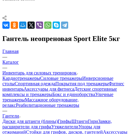
Гантель неопреновая Sport Elite 5кг
Главная
—
Каталог
—
Инвентарь для силовых тренировок
Кардиотренажеры
Силовые тренажеры
Инверсионные
столы
Спортивная одежда
Покрытия под тренажеры
Фитнес
инвентарь
Аксессуары для фитнеса
Детские спортивные
комплексы и тренажеры
Бокс и единоборства
Уличные
тренажеры
Массажное оборудование,
релакс
Реабилитационные тренажеры
—
Гантели
Диски для штанги (блины)
Грифы
Штанги
Гири
Замки,
расширители для грифа
Утяжелители
Упоры для
отжиманий
Стойки для грифов, дисков, гантелей
Аксессуары