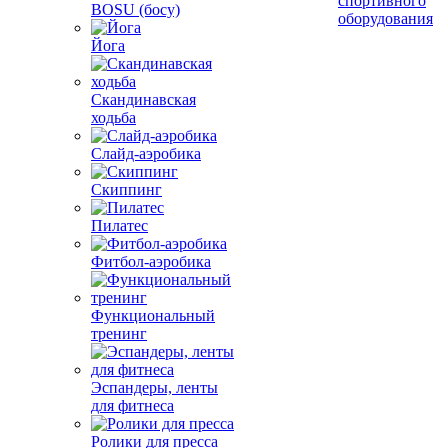
спортивного
BOSU (босу)
оборудования
Йога
Скандинавская
ходьба
Слайд-аэробика
Скиппинг
Пилатес
Фитбол-аэробика
Функциональный
тренинг
Эспандеры, ленты
для фитнеса
Ролики для пресса