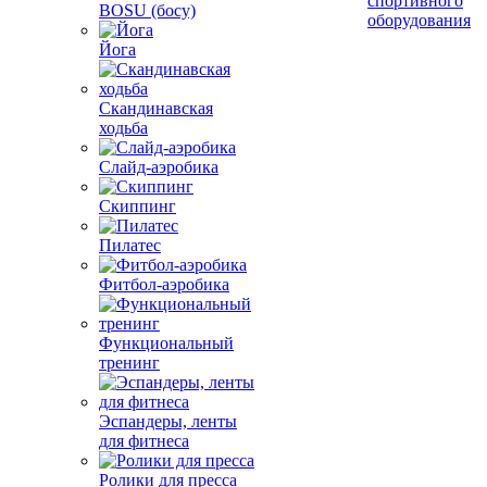
спортивного
BOSU (босу)
оборудования
Йога
Скандинавская
ходьба
Слайд-аэробика
Скиппинг
Пилатес
Фитбол-аэробика
Функциональный
тренинг
Эспандеры, ленты
для фитнеса
Ролики для пресса