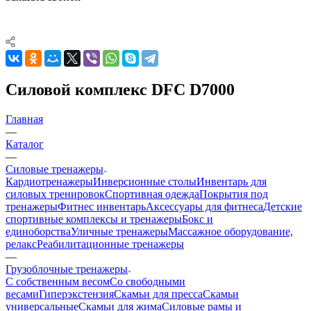
Силовой комплекс DFC D7000
Главная
—
Каталог
—
Силовые тренажеры
Кардиотренажеры
Инверсионные столы
Инвентарь для
силовых тренировок
Спортивная одежда
Покрытия под
тренажеры
Фитнес инвентарь
Аксессуары для фитнеса
Детские
спортивные комплексы и тренажеры
Бокс и
единоборства
Уличные тренажеры
Массажное оборудование,
релакс
Реабилитационные тренажеры
—
Грузоблочные тренажеры
С собственным весом
Со свободными
весами
Гиперэкстензия
Скамьи для пресса
Скамьи
универсальные
Скамьи для жима
Силовые рамы и