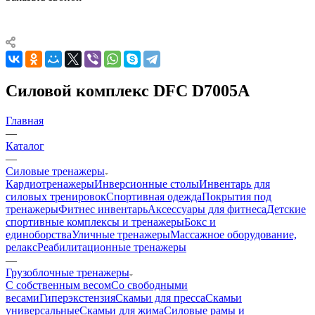
Силовой комплекс DFC D7005A
Главная
—
Каталог
—
Силовые тренажеры
Кардиотренажеры
Инверсионные столы
Инвентарь для
силовых тренировок
Спортивная одежда
Покрытия под
тренажеры
Фитнес инвентарь
Аксессуары для фитнеса
Детские
спортивные комплексы и тренажеры
Бокс и
единоборства
Уличные тренажеры
Массажное оборудование,
релакс
Реабилитационные тренажеры
—
Грузоблочные тренажеры
С собственным весом
Со свободными
весами
Гиперэкстензия
Скамьи для пресса
Скамьи
универсальные
Скамьи для жима
Силовые рамы и