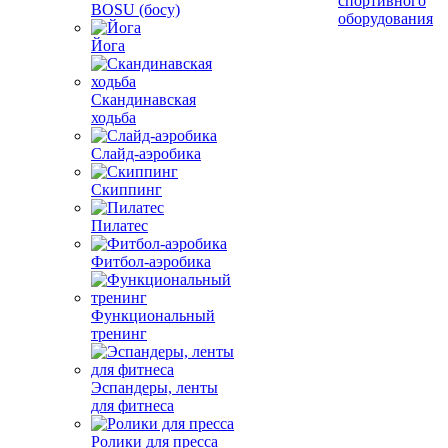
спортивного
BOSU (босу)
оборудования
Йога
Скандинавская
ходьба
Слайд-аэробика
Скиппинг
Пилатес
Фитбол-аэробика
Функциональный
тренинг
Эспандеры, ленты
для фитнеса
Ролики для пресса