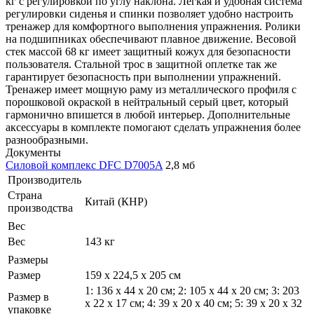
кг с регулировкой по углу наклона. Легкая и удобная система
регулировки сиденья и спинки позволяет удобно настроить
тренажер для комфортного выполнения упражнения. Ролики
на подшипниках обеспечивают плавное движение. Весовой
стек массой 68 кг имеет защитный кожух для безопасности
пользователя. Стальной трос в защитной оплетке так же
гарантирует безопасность при выполнении упражнений.
Тренажер имеет мощную раму из металлического профиля с
порошковой окраской в нейтральный серый цвет, который
гармонично впишется в любой интерьер. Дополнительные
аксессуары в комплекте помогают сделать упражнения более
разнообразными.
Документы
Силовой комплекс DFC D7005A
2,8 мб
Производитель
Страна
Китай (КНР)
производства
Вес
Вес
143 кг
Размеры
Размер
159 х 224,5 х 205 см
1: 136 х 44 х 20 см; 2: 105 х 44 х 20 см; 3: 203
Размер в
х 22 х 17 см; 4: 39 х 20 х 40 см; 5: 39 х 20 х 32
упаковке