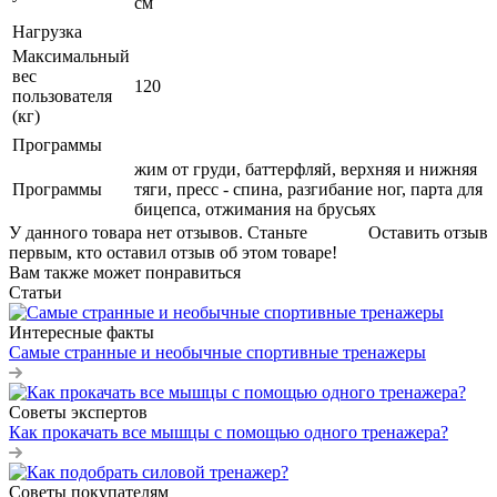
см
Нагрузка
Максимальный
вес
120
пользователя
(кг)
Программы
жим от груди, баттерфляй, верхняя и нижняя
Программы
тяги, пресс - спина, разгибание ног, парта для
бицепса, отжимания на брусьях
У данного товара нет отзывов. Станьте
Оставить отзыв
первым, кто оставил отзыв об этом товаре!
Вам также может понравиться
Статьи
Интересные факты
Самые странные и необычные спортивные тренажеры
Советы экспертов
Как прокачать все мышцы с помощью одного тренажера?
Советы покупателям