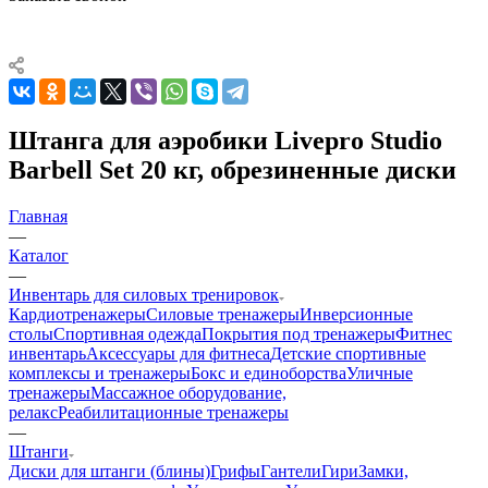
Штанга для аэробики Livepro Studio
Barbell Set 20 кг, обрезиненные диски
Главная
—
Каталог
—
Инвентарь для силовых тренировок
Кардиотренажеры
Силовые тренажеры
Инверсионные
столы
Спортивная одежда
Покрытия под тренажеры
Фитнес
инвентарь
Аксессуары для фитнеса
Детские спортивные
комплексы и тренажеры
Бокс и единоборства
Уличные
тренажеры
Массажное оборудование,
релакс
Реабилитационные тренажеры
—
Штанги
Диски для штанги (блины)
Грифы
Гантели
Гири
Замки,