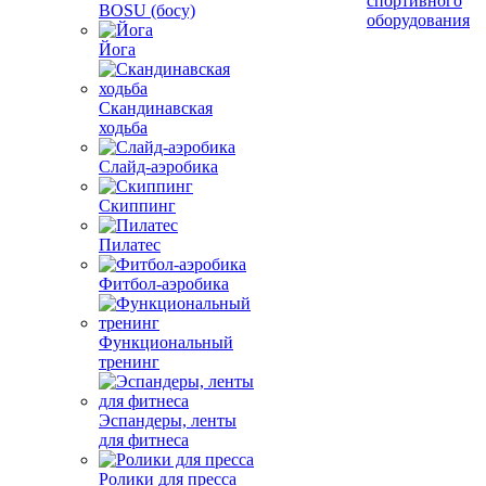
спортивного
BOSU (босу)
оборудования
Йога
Скандинавская
ходьба
Слайд-аэробика
Скиппинг
Пилатес
Фитбол-аэробика
Функциональный
тренинг
Эспандеры, ленты
для фитнеса
Ролики для пресса