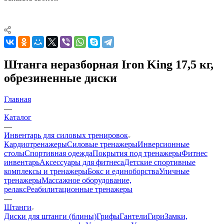
Штанга неразборная Iron King 17,5 кг,
обрезиненные диски
Главная
—
Каталог
—
Инвентарь для силовых тренировок
Кардиотренажеры
Силовые тренажеры
Инверсионные
столы
Спортивная одежда
Покрытия под тренажеры
Фитнес
инвентарь
Аксессуары для фитнеса
Детские спортивные
комплексы и тренажеры
Бокс и единоборства
Уличные
тренажеры
Массажное оборудование,
релакс
Реабилитационные тренажеры
—
Штанги
Диски для штанги (блины)
Грифы
Гантели
Гири
Замки,