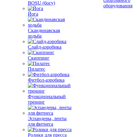
спортивного
BOSU (босу)
оборудования
Йога
Скандинавская
ходьба
Слайд-аэробика
Скиппинг
Пилатес
Фитбол-аэробика
Функциональный
тренинг
Эспандеры, ленты
для фитнеса
Ролики для пресса