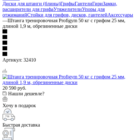
Диски для штанги (блины)
Грифы
Гантели
Гири
Замки,
расширители для грифа
Утяжелители
Упоры для
отжиманий
Стойки для грифов, дисков, гантелей
Аксессуары
—
Штанга тренировочная Profigym 50 кг с грифом 25 мм,
длиной 1,9 м, обрезиненные диски
Артикул:
32410
20 590
руб.
Нашли дешевле?
Хочу в подарок
Быстрая доставка