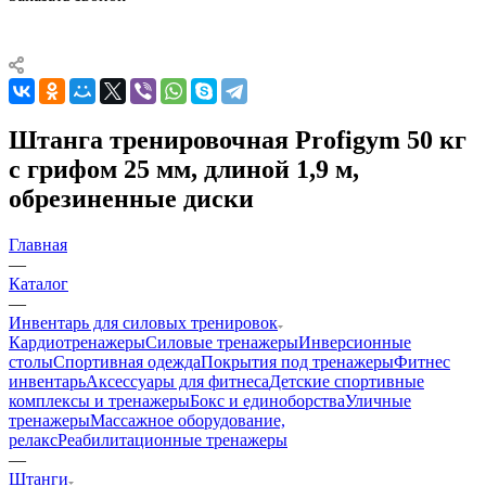
Штанга тренировочная Profigym 50 кг
с грифом 25 мм, длиной 1,9 м,
обрезиненные диски
Главная
—
Каталог
—
Инвентарь для силовых тренировок
Кардиотренажеры
Силовые тренажеры
Инверсионные
столы
Спортивная одежда
Покрытия под тренажеры
Фитнес
инвентарь
Аксессуары для фитнеса
Детские спортивные
комплексы и тренажеры
Бокс и единоборства
Уличные
тренажеры
Массажное оборудование,
релакс
Реабилитационные тренажеры
—
Штанги