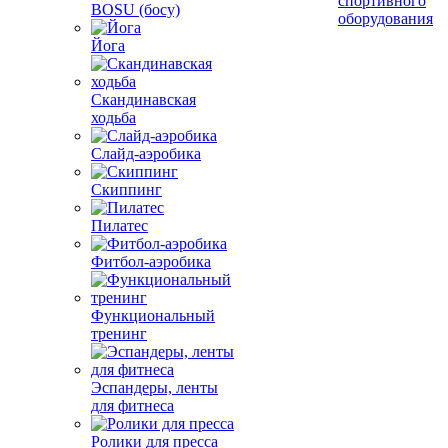
спортивного
BOSU (босу)
оборудования
Йога
Скандинавская
ходьба
Слайд-аэробика
Скиппинг
Пилатес
Фитбол-аэробика
Функциональный
тренинг
Эспандеры, ленты
для фитнеса
Ролики для пресса