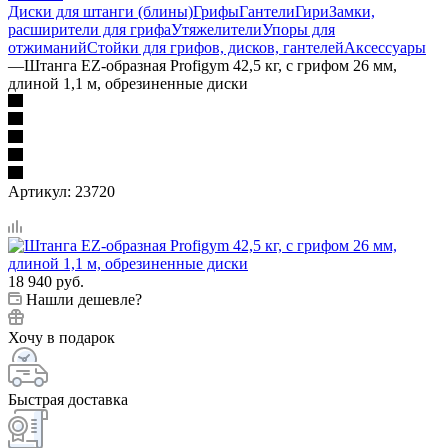
Диски для штанги (блины)
Грифы
Гантели
Гири
Замки,
расширители для грифа
Утяжелители
Упоры для
отжиманий
Стойки для грифов, дисков, гантелей
Аксессуары
—
Штанга EZ-образная Profigym 42,5 кг, с грифом 26 мм,
длиной 1,1 м, обрезиненные диски
Артикул:
23720
18 940
руб.
Нашли дешевле?
Хочу в подарок
Быстрая доставка