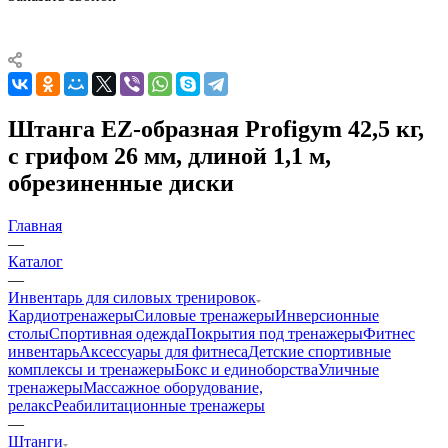
Штанга EZ-образная Profigym 42,5 кг,
с грифом 26 мм, длиной 1,1 м,
обрезиненные диски
Главная
—
Каталог
—
Инвентарь для силовых тренировок
Кардиотренажеры
Силовые тренажеры
Инверсионные
столы
Спортивная одежда
Покрытия под тренажеры
Фитнес
инвентарь
Аксессуары для фитнеса
Детские спортивные
комплексы и тренажеры
Бокс и единоборства
Уличные
тренажеры
Массажное оборудование,
релакс
Реабилитационные тренажеры
—
Штанги