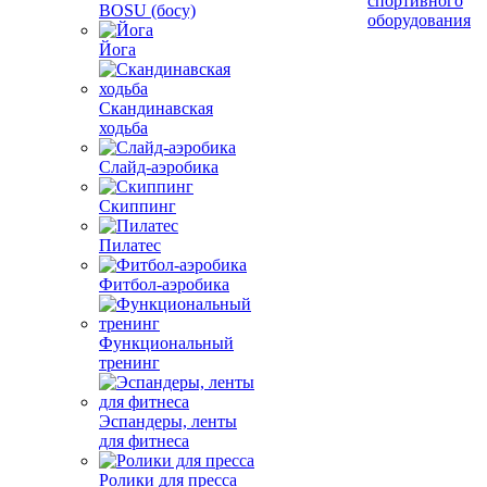
спортивного
BOSU (босу)
оборудования
Йога
Скандинавская
ходьба
Слайд-аэробика
Скиппинг
Пилатес
Фитбол-аэробика
Функциональный
тренинг
Эспандеры, ленты
для фитнеса
Ролики для пресса