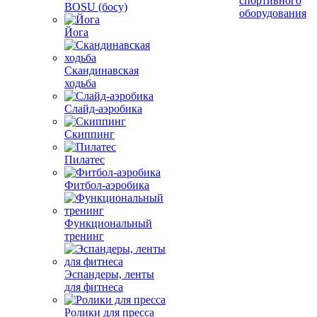
спортивного
BOSU (босу)
оборудования
Йога
Скандинавская
ходьба
Слайд-аэробика
Скиппинг
Пилатес
Фитбол-аэробика
Функциональный
тренинг
Эспандеры, ленты
для фитнеса
Ролики для пресса