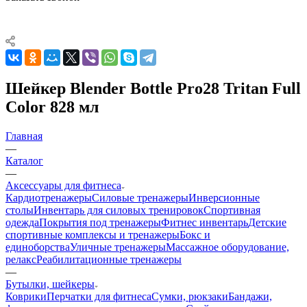
Шейкер Blender Bottle Pro28 Tritan Full
Color 828 мл
Главная
—
Каталог
—
Аксессуары для фитнеса
Кардиотренажеры
Силовые тренажеры
Инверсионные
столы
Инвентарь для силовых тренировок
Спортивная
одежда
Покрытия под тренажеры
Фитнес инвентарь
Детские
спортивные комплексы и тренажеры
Бокс и
единоборства
Уличные тренажеры
Массажное оборудование,
релакс
Реабилитационные тренажеры
—
Бутылки, шейкеры
Коврики
Перчатки для фитнеса
Сумки, рюкзаки
Бандажи,