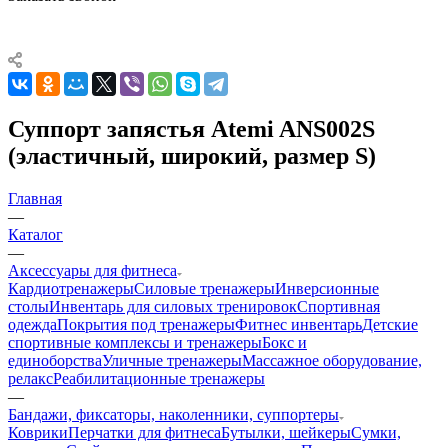
Суппорт запястья Atemi ANS002S
(эластичный, широкий, размер S)
Главная
—
Каталог
—
Аксессуары для фитнеса
Кардиотренажеры
Силовые тренажеры
Инверсионные
столы
Инвентарь для силовых тренировок
Спортивная
одежда
Покрытия под тренажеры
Фитнес инвентарь
Детские
спортивные комплексы и тренажеры
Бокс и
единоборства
Уличные тренажеры
Массажное оборудование,
релакс
Реабилитационные тренажеры
—
Бандажи, фиксаторы, наколенники, суппортеры
Коврики
Перчатки для фитнеса
Бутылки, шейкеры
Сумки,