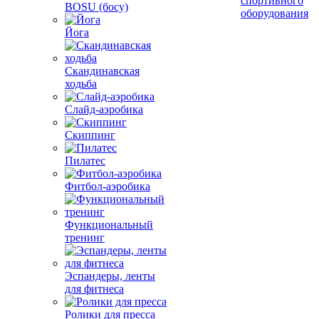
спортивного
BOSU (босу)
оборудования
Йога
Скандинавская
ходьба
Слайд-аэробика
Скиппинг
Пилатес
Фитбол-аэробика
Функциональный
тренинг
Эспандеры, ленты
для фитнеса
Ролики для пресса