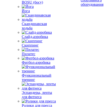
спортивного
BOSU (босу)
оборудования
Йога
Скандинавская
ходьба
Слайд-аэробика
Скиппинг
Пилатес
Фитбол-аэробика
Функциональный
тренинг
Эспандеры, ленты
для фитнеса
Ролики для пресса