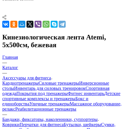
Кинезиологическая лента Atemi,
5х500см, бежевая
Главная
—
Каталог
—
Аксессуары для фитнеса
Кардиотренажеры
Силовые тренажеры
Инверсионные
столы
Инвентарь для силовых тренировок
Спортивная
одежда
Покрытия под тренажеры
Фитнес инвентарь
Детские
спортивные комплексы и тренажеры
Бокс и
единоборства
Уличные тренажеры
Массажное оборудование,
релакс
Реабилитационные тренажеры
—
Бандажи, фиксаторы, наколенники, суппортеры
Коврики
Перчатки для фитнеса
Бутылки, шейкеры
Сумки,