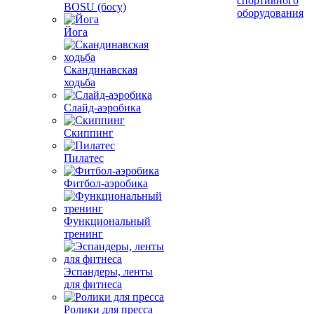
спортивного
BOSU (босу)
оборудования
Йога
Скандинавская
ходьба
Слайд-аэробика
Скиппинг
Пилатес
Фитбол-аэробика
Функциональный
тренинг
Эспандеры, ленты
для фитнеса
Ролики для пресса