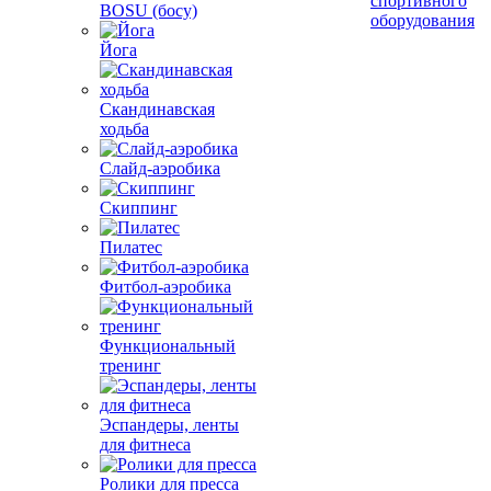
спортивного
BOSU (босу)
оборудования
Йога
Скандинавская
ходьба
Слайд-аэробика
Скиппинг
Пилатес
Фитбол-аэробика
Функциональный
тренинг
Эспандеры, ленты
для фитнеса
Ролики для пресса