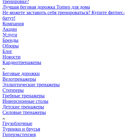
тренировке?
Лучшая беговая дорожка Torneo для дома
Не можете заставить себя тренироваться? Купите фитнес-
батут!
Компания
Акции
Услуги
Бренды
Обзоры
Блог
Новости
Кардиотренажеры
Беговые дорожки
Велотренажеры
Эллиптические тренажеры
Степперы
Гребные тренажеры
Инверсионные столы
Детские тренажеры
Силовые тренажеры
Грузоблочные
Турники и брусья
Гиперэкстензия