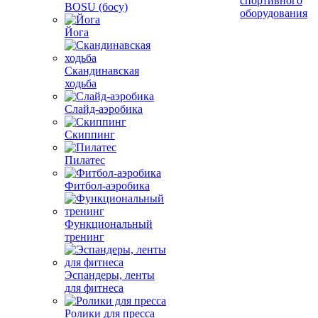
спортивного
BOSU (босу)
оборудования
Йога
Скандинавская
ходьба
Слайд-аэробика
Скиппинг
Пилатес
Фитбол-аэробика
Функциональный
тренинг
Эспандеры, ленты
для фитнеса
Ролики для пресса