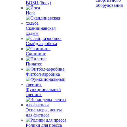
спортивного
BOSU (босу)
оборудования
Йога
Скандинавская
ходьба
Слайд-аэробика
Скиппинг
Пилатес
Фитбол-аэробика
Функциональный
тренинг
Эспандеры, ленты
для фитнеса
Ролики для пресса