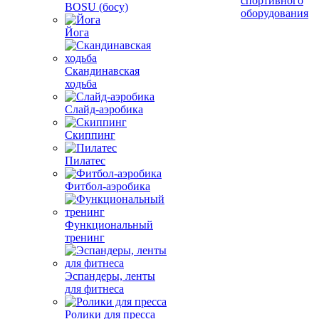
спортивного
BOSU (босу)
оборудования
Йога
Скандинавская
ходьба
Слайд-аэробика
Скиппинг
Пилатес
Фитбол-аэробика
Функциональный
тренинг
Эспандеры, ленты
для фитнеса
Ролики для пресса