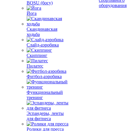
спортивного
BOSU (босу)
оборудования
Йога
Скандинавская
ходьба
Слайд-аэробика
Скиппинг
Пилатес
Фитбол-аэробика
Функциональный
тренинг
Эспандеры, ленты
для фитнеса
Ролики для пресса