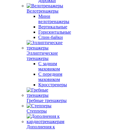
дорожки
Велотренажеры
Мини
велотренажеры
Вертикальные
Горизонтальные
Спин-байки
Эллиптические
тренажеры
С задним
маховиком
С передним
маховиком
Кросстренеры
Гребные тренажеры
Степперы
Дополнения к