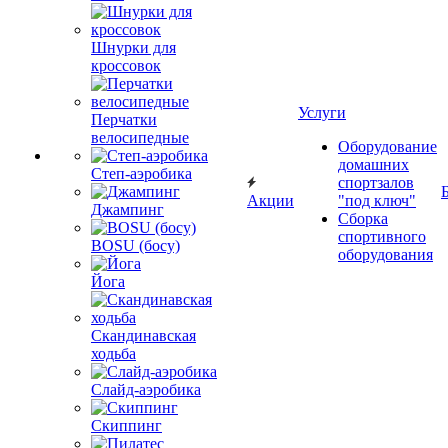
Шнурки для
кроссовок
Услуги
Перчатки
велосипедные
Оборудование
домашних
Степ-аэробика
спортзалов
Акции
"под ключ"
Джампинг
Сборка
спортивного
BOSU (босу)
оборудования
Йога
Скандинавская
ходьба
Слайд-аэробика
Скиппинг