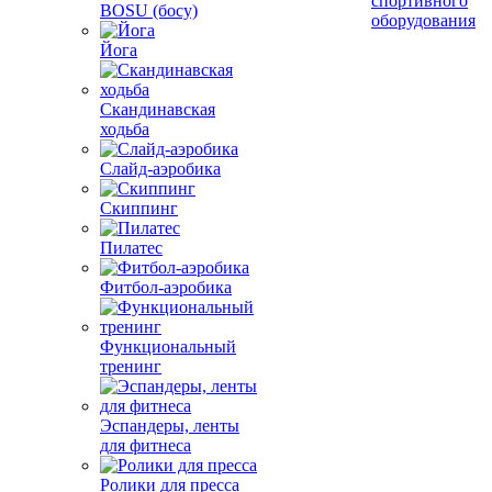
спортивного
BOSU (босу)
оборудования
Йога
Скандинавская
ходьба
Слайд-аэробика
Скиппинг
Пилатес
Фитбол-аэробика
Функциональный
тренинг
Эспандеры, ленты
для фитнеса
Ролики для пресса