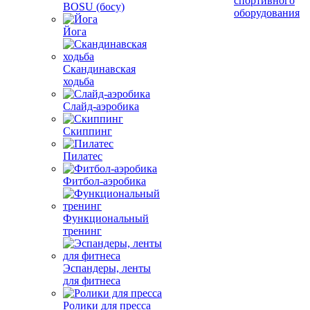
спортивного
BOSU (босу)
оборудования
Йога
Скандинавская
ходьба
Слайд-аэробика
Скиппинг
Пилатес
Фитбол-аэробика
Функциональный
тренинг
Эспандеры, ленты
для фитнеса
Ролики для пресса