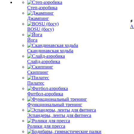
Степ-аэробика
Джампинг
А
BOSU (босу)
Йога
Скандинавская ходьба
Слайд-аэробика
Скиппинг
Пилатес
Фитбол-аэробика
Функциональный тренинг
Эспандеры, ленты для фитнеса
Ролики для пресса