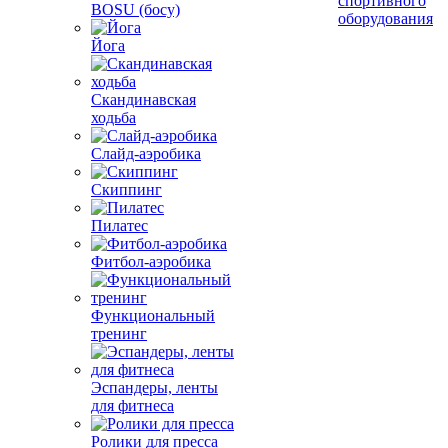
спортивного
BOSU (босу)
оборудования
Йога
Скандинавская
ходьба
Слайд-аэробика
Скиппинг
Пилатес
Фитбол-аэробика
Функциональный
тренинг
Эспандеры, ленты
для фитнеса
Ролики для пресса