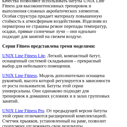
качества позволяют использовать батуты UNIX Line
Fitness для высокоинтенсивных тренировок и
выполнения сложных акробатических элементов.
Особая структура придает материалу повышенную
стойкость к атмосферным воздействиям. Изделиям из
перматрона не страшны резкие перепады температур,
осадки, прямые солнечные лучи – они идеально
подходят для занятий на свежем воздухе.
Серия Fitness представлена тремя моделями:
UNIX Line Fitness Lite
. Легкий, компактный батут,
оснащенный системой складывания – прекрасный
выбор для небольшого помещения.
UNIX Line Fitness
. Модель дополнительно оснащена
рукояткой, высота которой регулируется в зависимости
от роста пользователя. Батуты этой серии
универсальны. Они одинаково подходят для
тренировок в домашних условиях и в залах групповых
занятий.
UNIX Line Fitness Pro
. От предыдущей версии батуты
этой серии отличаются расширенной комплектацией.
Счетчик прыжков, установленный на раме, позволит
спортсмену отслеживать свои результаты.