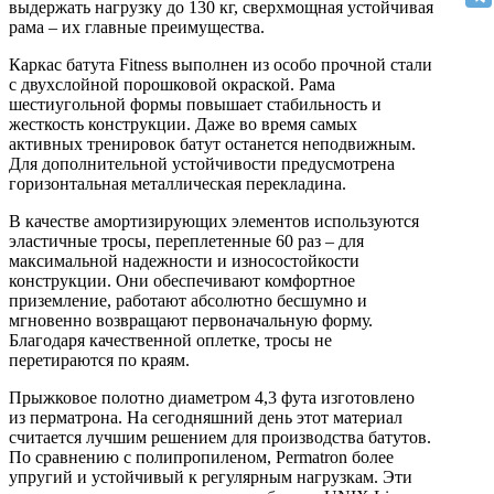
выдержать нагрузку до 130 кг, сверхмощная устойчивая
рама – их главные преимущества.
Каркас батута Fitness выполнен из особо прочной стали
с двухслойной порошковой окраской. Рама
шестиугольной формы повышает стабильность и
жесткость конструкции. Даже во время самых
активных тренировок батут останется неподвижным.
Для дополнительной устойчивости предусмотрена
горизонтальная металлическая перекладина.
В качестве амортизирующих элементов используются
эластичные тросы, переплетенные 60 раз – для
максимальной надежности и износостойкости
конструкции. Они обеспечивают комфортное
приземление, работают абсолютно бесшумно и
мгновенно возвращают первоначальную форму.
Благодаря качественной оплетке, тросы не
перетираются по краям.
Прыжковое полотно диаметром 4,3 фута изготовлено
из перматрона. На сегодняшний день этот материал
считается лучшим решением для производства батутов.
По сравнению с полипропиленом, Permatron более
упругий и устойчивый к регулярным нагрузкам. Эти