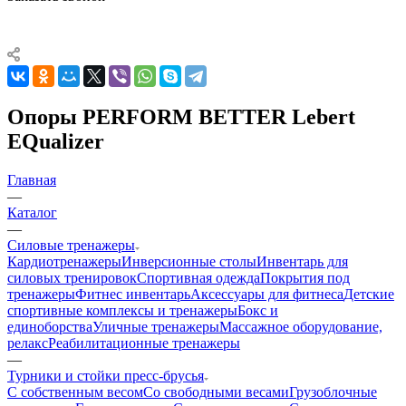
Опоры PERFORM BETTER Lebert
EQualizer
Главная
—
Каталог
—
Силовые тренажеры
Кардиотренажеры
Инверсионные столы
Инвентарь для
силовых тренировок
Спортивная одежда
Покрытия под
тренажеры
Фитнес инвентарь
Аксессуары для фитнеса
Детские
спортивные комплексы и тренажеры
Бокс и
единоборства
Уличные тренажеры
Массажное оборудование,
релакс
Реабилитационные тренажеры
—
Турники и стойки пресс-брусья
С собственным весом
Со свободными весами
Грузоблочные