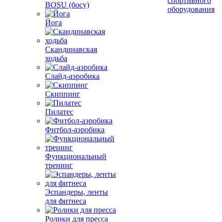
спортивного
BOSU (босу)
оборудования
Йога
Скандинавская
ходьба
Слайд-аэробика
Скиппинг
Пилатес
Фитбол-аэробика
Функциональный
тренинг
Эспандеры, ленты
для фитнеса
Ролики для пресса