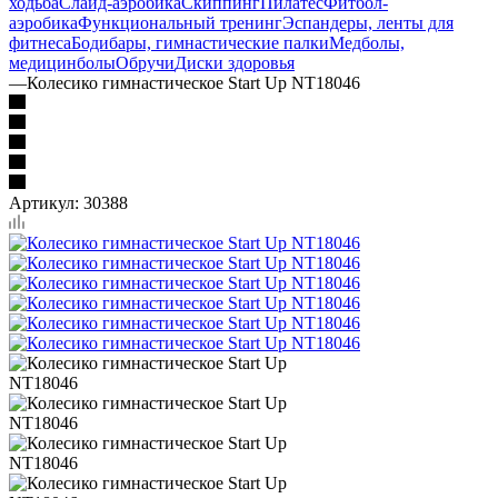
ходьба
Слайд-аэробика
Скиппинг
Пилатес
Фитбол-
аэробика
Функциональный тренинг
Эспандеры, ленты для
фитнеса
Бодибары, гимнастические палки
Медболы,
медицинболы
Обручи
Диски здоровья
—
Колесико гимнастическое Start Up NT18046
Артикул:
30388