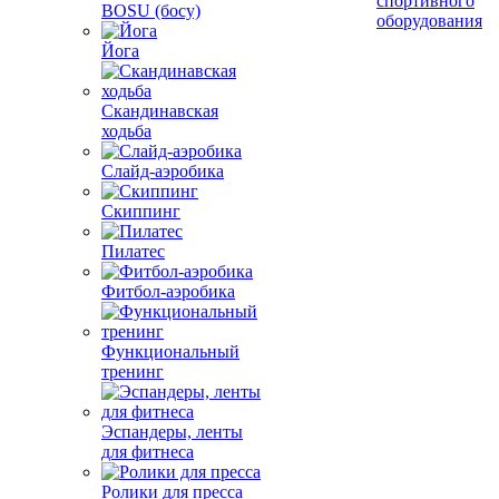
спортивного
BOSU (босу)
оборудования
Йога
Скандинавская
ходьба
Слайд-аэробика
Скиппинг
Пилатес
Фитбол-аэробика
Функциональный
тренинг
Эспандеры, ленты
для фитнеса
Ролики для пресса