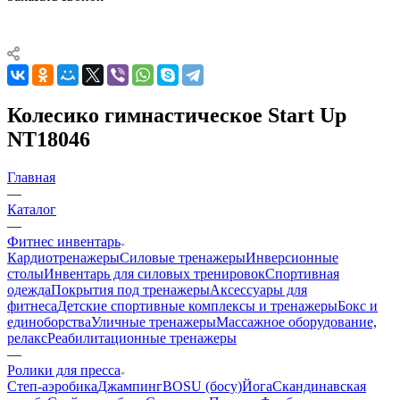
Колесико гимнастическое Start Up
NT18046
Главная
—
Каталог
—
Фитнес инвентарь
Кардиотренажеры
Силовые тренажеры
Инверсионные
столы
Инвентарь для силовых тренировок
Спортивная
одежда
Покрытия под тренажеры
Аксессуары для
фитнеса
Детские спортивные комплексы и тренажеры
Бокс и
единоборства
Уличные тренажеры
Массажное оборудование,
релакс
Реабилитационные тренажеры
—
Ролики для пресса
Степ-аэробика
Джампинг
BOSU (босу)
Йога
Скандинавская