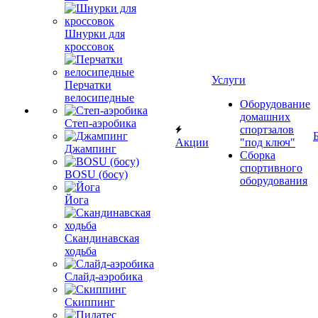
Шнурки для
кроссовок
Услуги
Перчатки
велосипедные
Оборудование
домашних
Степ-аэробика
спортзалов
Акции
"под ключ"
Джампинг
Сборка
спортивного
BOSU (босу)
оборудования
Йога
Скандинавская
ходьба
Слайд-аэробика
Скиппинг