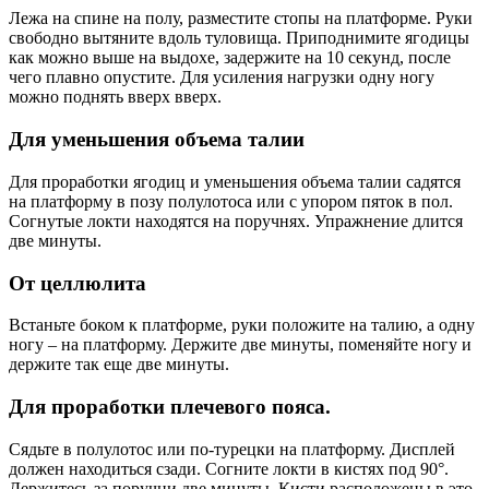
Лежа на спине на полу, разместите стопы на платформе. Руки
свободно вытяните вдоль туловища. Приподнимите ягодицы
как можно выше на выдохе, задержите на 10 секунд, после
чего плавно опустите. Для усиления нагрузки одну ногу
можно поднять вверх вверх.
Для уменьшения объема талии
Для проработки ягодиц и уменьшения объема талии садятся
на платформу в позу полулотоса или с упором пяток в пол.
Согнутые локти находятся на поручнях. Упражнение длится
две минуты.
От целлюлита
Встаньте боком к платформе, руки положите на талию, а одну
ногу – на платформу. Держите две минуты, поменяйте ногу и
держите так еще две минуты.
Для проработки плечевого пояса.
Сядьте в полулотос или по-турецки на платформу. Дисплей
должен находиться сзади. Согните локти в кистях под 90°.
Держитесь за поручни две минуты. Кисти расположены в это