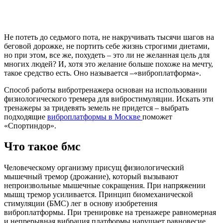
Не потеть до седьмого пота, не накручивать тысячи шагов на
беговой дорожке, не портить себе жизнь строгими диетами,
но при этом, все же, похудеть – это ли не желанная цель для
многих людей? И, хотя это желание больше похоже на мечту,
такое средство есть. Оно называется –«виброплатформа».
Способ работы вибротренажера основан на использовании
физиологического тремера для вибростимуляции. Искать эти
тренажеры за тридевять земель не придется – выбрать
подходящие
виброплатформы в Москве
поможет
«Спортиндор».
Что такое бмс
Человеческому организму присущ физиологический
мышечный тремор (дрожание), который вызывают
непроизвольные мышечные сокращения. При напряжении
мышц тремор усиливается. Принцип биомеханической
стимуляции (БМС) лег в основу изобретения
виброплатформы. При тренировке на тренажере равномерная
и непрерывная вибрация платформы нарушает равновесие