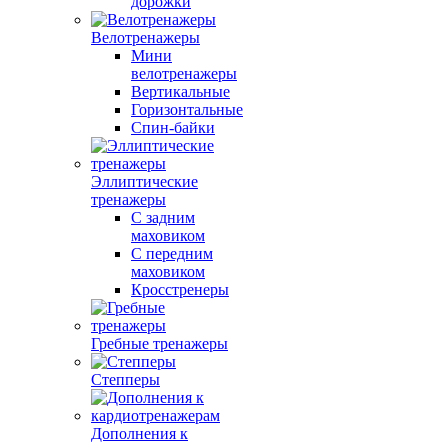
дорожки
Велотренажеры
Мини
велотренажеры
Вертикальные
Горизонтальные
Спин-байки
Эллиптические
тренажеры
С задним
маховиком
С передним
маховиком
Кросстренеры
Гребные тренажеры
Степперы
Дополнения к