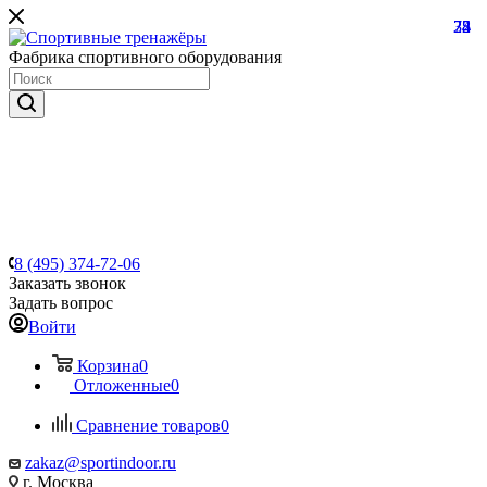
22
74
35
8
Фабрика спортивного оборудования
8 (495) 374-72-06
Заказать звонок
Задать вопрос
Войти
Корзина
0
Отложенные
0
Сравнение товаров
0
zakaz@sportindoor.ru
г. Москва