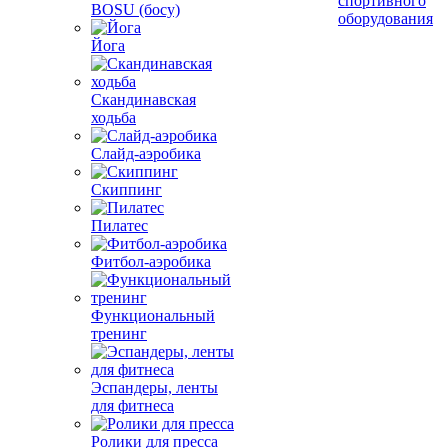
спортивного
BOSU (босу)
оборудования
Йога
Скандинавская
ходьба
Слайд-аэробика
Скиппинг
Пилатес
Фитбол-аэробика
Функциональный
тренинг
Эспандеры, ленты
для фитнеса
Ролики для пресса