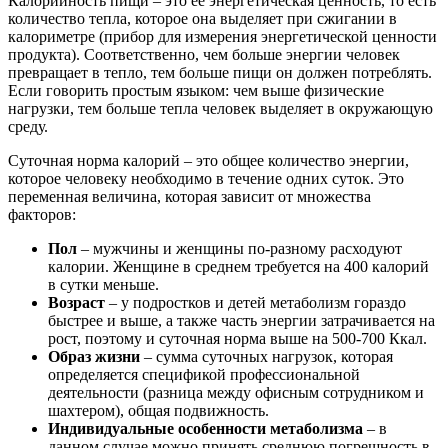
Калорийность пищи – это ее энергетическая ценность, то есть
количество тепла, которое она выделяет при сжигании в
калориметре (прибор для измерения энергетической ценности
продукта). Соответственно, чем больше энергии человек
превращает в тепло, тем больше пищи он должен потреблять.
Если говорить простым языком: чем выше физические
нагрузки, тем больше тепла человек выделяет в окружающую
среду.
Суточная норма калорий – это общее количество энергии,
которое человеку необходимо в течение одних суток. Это
переменная величина, которая зависит от множества
факторов:
Пол
– мужчины и женщины по-разному расходуют
калории. Женщине в среднем требуется на 400 калорий
в сутки меньше.
Возраст
– у подростков и детей метаболизм гораздо
быстрее и выше, а также часть энергии затрачивается на
рост, поэтому и суточная норма выше на 500-700 Ккал.
Образ жизни
– сумма суточных нагрузок, которая
определяется спецификой профессиональной
деятельности (разница между офисным сотрудником и
шахтером), общая подвижность.
Индивидуальные особенности метаболизма
– в
данном случае можно принять среднюю погрешность в