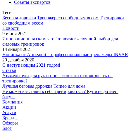
Советы экспертов
Теги
Беговая дорожка
Тренажер со свободным весом
Тренировки
со свободным весом
Новости
9 июня 2021
Инновационная скамья от Ironmaster – лучший выбор для
силовых тренировок
14 января 2021
Новинка от Armssport – профессиональные тренажеры INVAR
29 декабря 2020
С наступающим 2021 годом!
Статьи
Утяжелители для рук и ног – стоит ли использовать на
тренировке?
Лучшая беговая дорожка Torneo для дома
Не можете заставить себя тренироваться? Купите фитнес-
батут!
Компания
Акции
Услуги
Бренды
Обзоры
Блог