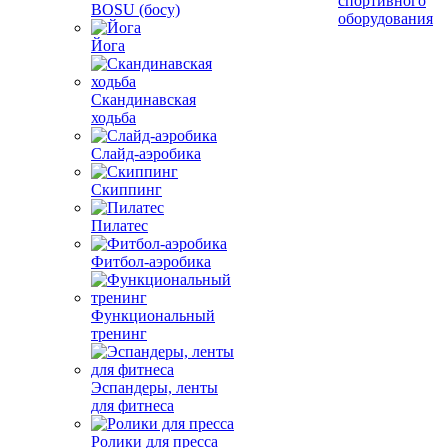
спортивного
BOSU (босу)
оборудования
Йога
Скандинавская
ходьба
Слайд-аэробика
Скиппинг
Пилатес
Фитбол-аэробика
Функциональный
тренинг
Эспандеры, ленты
для фитнеса
Ролики для пресса