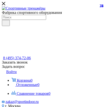
22
74
35
8
Фабрика спортивного оборудования
8 (495) 374-72-06
Заказать звонок
Задать вопрос
Войти
Корзина
0
Отложенные
0
Сравнение товаров
0
zakaz@sportindoor.ru
г. Москва