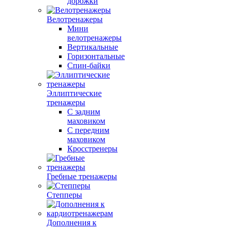
дорожки
Велотренажеры
Мини
велотренажеры
Вертикальные
Горизонтальные
Спин-байки
Эллиптические
тренажеры
С задним
маховиком
С передним
маховиком
Кросстренеры
Гребные тренажеры
Степперы
Дополнения к