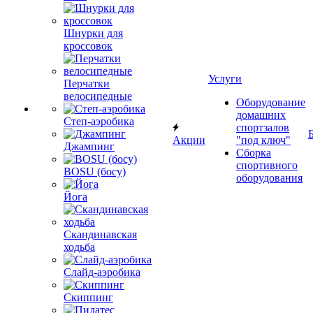
Шнурки для
кроссовок
Услуги
Перчатки
велосипедные
Оборудование
домашних
Степ-аэробика
спортзалов
Акции
"под ключ"
Джампинг
Сборка
спортивного
BOSU (босу)
оборудования
Йога
Скандинавская
ходьба
Слайд-аэробика
Скиппинг