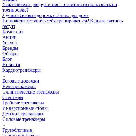
Утяжелители для рук и ног – стоит ли использовать на
тренировке?
Лучшая беговая дорожка Torneo для дома
Не можете заставить себя тренироваться? Купите фитнес-
батут!
Компания
Акции
Услуги
Бренды
Обзоры
Блог
Новости
Кардиотренажеры
Беговые дорожки
Велотренажеры
Эллиптические тренажеры
Степперы
Гребные тренажеры
Инверсионные столы
Детские тренажеры
Силовые тренажеры
Грузоблочные
Турники и брусья