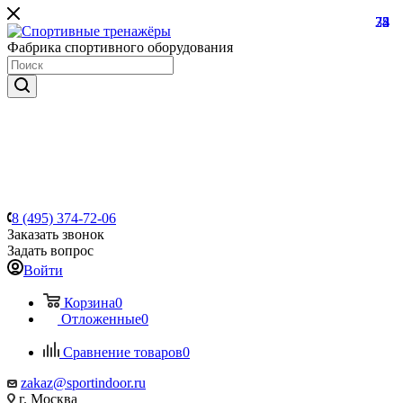
22
74
35
8
Фабрика спортивного оборудования
8 (495) 374-72-06
Заказать звонок
Задать вопрос
Войти
Корзина
0
Отложенные
0
Сравнение товаров
0
zakaz@sportindoor.ru
г. Москва