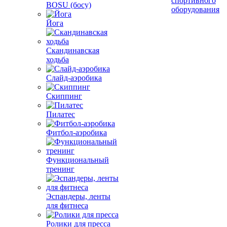
спортивного
BOSU (босу)
оборудования
Йога
Скандинавская
ходьба
Слайд-аэробика
Скиппинг
Пилатес
Фитбол-аэробика
Функциональный
тренинг
Эспандеры, ленты
для фитнеса
Ролики для пресса