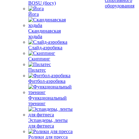
спортивного
BOSU (босу)
оборудования
Йога
Скандинавская
ходьба
Слайд-аэробика
Скиппинг
Пилатес
Фитбол-аэробика
Функциональный
тренинг
Эспандеры, ленты
для фитнеса
Ролики для пресса