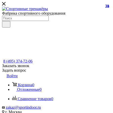
22
74
35
8
Фабрика спортивного оборудования
8 (495) 374-72-06
Заказать звонок
Задать вопрос
Войти
Корзина
0
Отложенные
0
Сравнение товаров
0
zakaz@sportindoor.ru
г. Москва