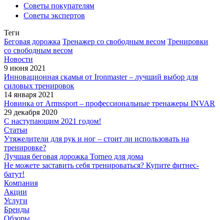
Советы покупателям
Советы экспертов
Теги
Беговая дорожка
Тренажер со свободным весом
Тренировки
со свободным весом
Новости
9 июня 2021
Инновационная скамья от Ironmaster – лучший выбор для
силовых тренировок
14 января 2021
Новинка от Armssport – профессиональные тренажеры INVAR
29 декабря 2020
С наступающим 2021 годом!
Статьи
Утяжелители для рук и ног – стоит ли использовать на
тренировке?
Лучшая беговая дорожка Torneo для дома
Не можете заставить себя тренироваться? Купите фитнес-
батут!
Компания
Акции
Услуги
Бренды
Обзоры