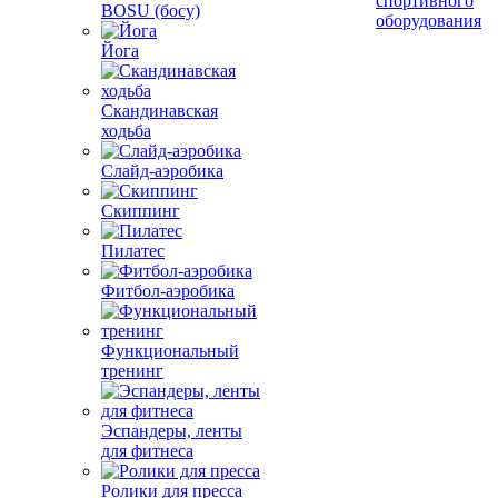
спортивного
BOSU (босу)
оборудования
Йога
Скандинавская
ходьба
Слайд-аэробика
Скиппинг
Пилатес
Фитбол-аэробика
Функциональный
тренинг
Эспандеры, ленты
для фитнеса
Ролики для пресса