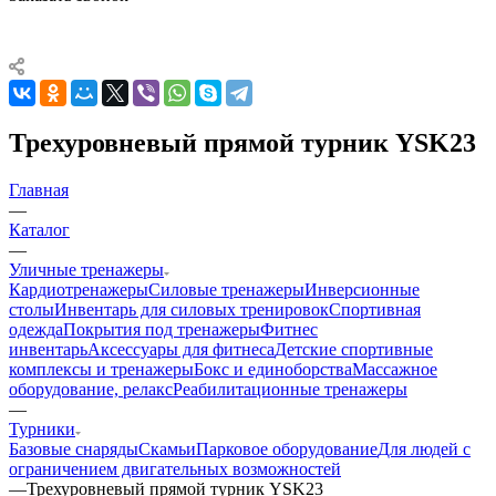
Трехуровневый прямой турник YSK23
Главная
—
Каталог
—
Уличные тренажеры
Кардиотренажеры
Силовые тренажеры
Инверсионные
столы
Инвентарь для силовых тренировок
Спортивная
одежда
Покрытия под тренажеры
Фитнес
инвентарь
Аксессуары для фитнеса
Детские спортивные
комплексы и тренажеры
Бокс и единоборства
Массажное
оборудование, релакс
Реабилитационные тренажеры
—
Турники
Базовые снаряды
Скамьи
Парковое оборудование
Для людей с
ограничением двигательных возможностей
—
Трехуровневый прямой турник YSK23