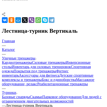
Лестница-турник Вертикаль
Главная
—
Каталог
—
Уличные тренажеры
Кардиотренажеры
Силовые тренажеры
Инверсионные
столы
Инвентарь для силовых тренировок
Спортивная
одежда
Покрытия под тренажеры
Фитнес
инвентарь
Аксессуары для фитнеса
Детские спортивные
комплексы и тренажеры
Бокс и единоборства
Массажное
оборудование, релакс
Реабилитационные тренажеры
—
Турники
Базовые снаряды
Скамьи
Парковое оборудование
Для людей с
ограничением двигательных возможностей
—
Лестница-турник Вертикаль