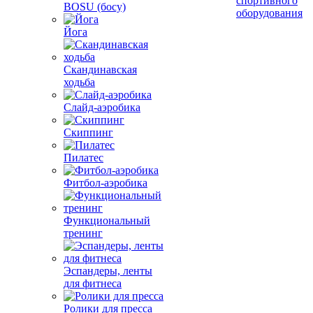
спортивного
BOSU (босу)
оборудования
Йога
Скандинавская
ходьба
Слайд-аэробика
Скиппинг
Пилатес
Фитбол-аэробика
Функциональный
тренинг
Эспандеры, ленты
для фитнеса
Ролики для пресса