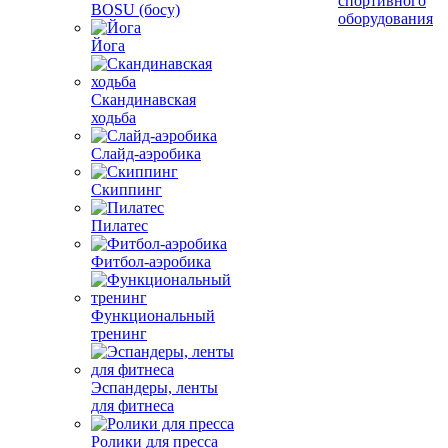
спортивного
BOSU (босу)
оборудования
Йога
Скандинавская
ходьба
Слайд-аэробика
Скиппинг
Пилатес
Фитбол-аэробика
Функциональный
тренинг
Эспандеры, ленты
для фитнеса
Ролики для пресса