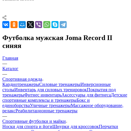
Футболка мужская Joma Record II
синяя
Главная
—
Каталог
—
Спортивная одежда
Кардиотренажеры
Силовые тренажеры
Инверсионные
столы
Инвентарь для силовых тренировок
Покрытия под
тренажеры
Фитнес инвентарь
Аксессуары для фитнеса
Детские
спортивные комплексы и тренажеры
Бокс и
единоборства
Уличные тренажеры
Массажное оборудование,
релакс
Реабилитационные тренажеры
—
Спортивные футболки и майки
Носки для спорта и йоги
Шнурки для кроссовок
Перчатки