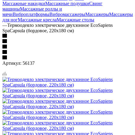
Массажные накидки
Массажные подушки
Свинг
машины
Массажные роллы и
мячи
Виброплатформы
Вибромассажеры
Массажеры
Массажеры
для ног
Массажные кресла
Массажные столы
—
Термоодеяло электрическое двухзонное EcoSapiens
SpaCapsula (бордовое, 220х180 см)
Артикул:
56137