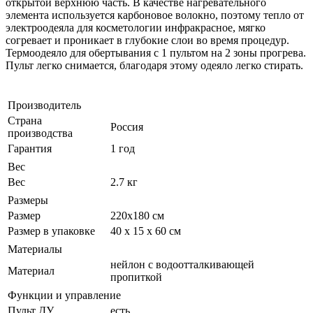
открытой верхнюю часть. В качестве нагревательного
элемента используется карбоновое волокно, поэтому тепло от
электроодеяла для косметологии инфракрасное, мягко
согревает и проникает в глубокие слои во время процедур.
Термоодеяло для обертывания с 1 пультом на 2 зоны прогрева.
Пульт легко снимается, благодаря этому одеяло легко стирать.
Производитель
Страна
Россия
производства
Гарантия
1 год
Вес
Вес
2.7 кг
Размеры
Размер
220х180 см
Размер в упаковке
40 x 15 x 60 см
Материалы
нейлон с водоотталкивающей
Материал
пропиткой
Функции и управление
Пульт ДУ
есть