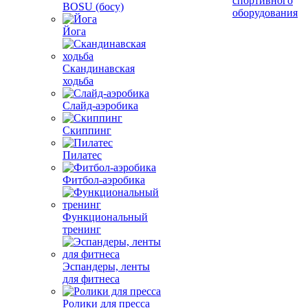
спортивного
BOSU (босу)
оборудования
Йога
Скандинавская
ходьба
Слайд-аэробика
Скиппинг
Пилатес
Фитбол-аэробика
Функциональный
тренинг
Эспандеры, ленты
для фитнеса
Ролики для пресса