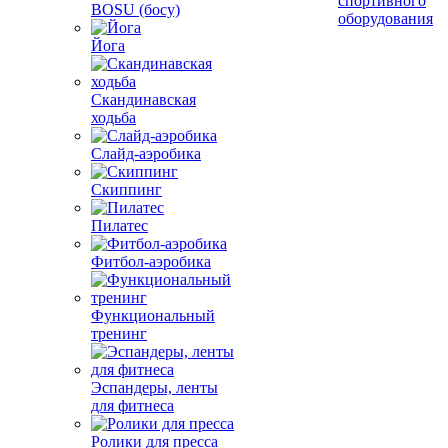
спортивного
BOSU (босу)
оборудования
Йога
Скандинавская
ходьба
Слайд-аэробика
Скиппинг
Пилатес
Фитбол-аэробика
Функциональный
тренинг
Эспандеры, ленты
для фитнеса
Ролики для пресса