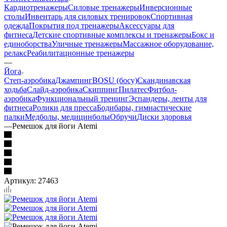
Кардиотренажеры
Силовые тренажеры
Инверсионные
столы
Инвентарь для силовых тренировок
Спортивная
одежда
Покрытия под тренажеры
Аксессуары для
фитнеса
Детские спортивные комплексы и тренажеры
Бокс и
единоборства
Уличные тренажеры
Массажное оборудование,
релакс
Реабилитационные тренажеры
—
Йога
Степ-аэробика
Джампинг
BOSU (босу)
Скандинавская
ходьба
Слайд-аэробика
Скиппинг
Пилатес
Фитбол-
аэробика
Функциональный тренинг
Эспандеры, ленты для
фитнеса
Ролики для пресса
Бодибары, гимнастические
палки
Медболы, медицинболы
Обручи
Диски здоровья
—
Ремешок для йоги Atemi
Артикул:
27463