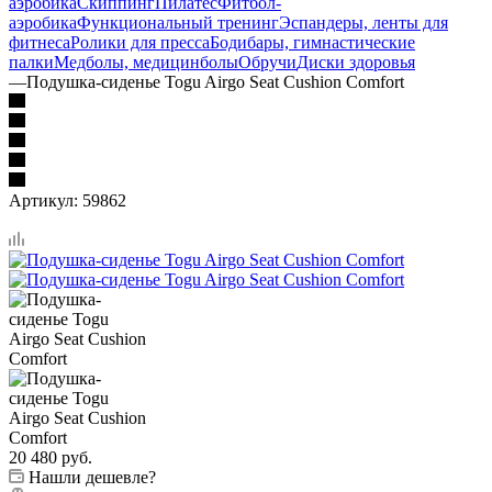
аэробика
Скиппинг
Пилатес
Фитбол-
аэробика
Функциональный тренинг
Эспандеры, ленты для
фитнеса
Ролики для пресса
Бодибары, гимнастические
палки
Медболы, медицинболы
Обручи
Диски здоровья
—
Подушка-сиденье Togu Airgo Seat Cushion Comfort
Артикул:
59862
20 480
руб.
Нашли дешевле?