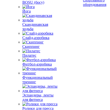
спортивного
BOSU (босу)
оборудования
Йога
Скандинавская
ходьба
Слайд-аэробика
Скиппинг
Пилатес
Фитбол-аэробика
Функциональный
тренинг
Эспандеры, ленты
для фитнеса
Ролики для пресса