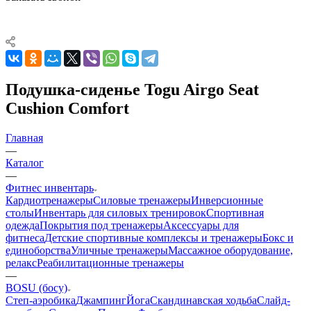
Подушка-сиденье Togu Airgo Seat
Cushion Comfort
Главная
—
Каталог
—
Фитнес инвентарь
Кардиотренажеры
Силовые тренажеры
Инверсионные
столы
Инвентарь для силовых тренировок
Спортивная
одежда
Покрытия под тренажеры
Аксессуары для
фитнеса
Детские спортивные комплексы и тренажеры
Бокс и
единоборства
Уличные тренажеры
Массажное оборудование,
релакс
Реабилитационные тренажеры
—
BOSU (босу)
Степ-аэробика
Джампинг
Йога
Скандинавская ходьба
Слайд-