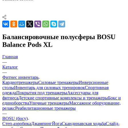
Балансировочные полусферы BOSU
Balance Pods XL
Главная
—
Каталог
—
Фитнес инвентарь
Кардиотренажеры
Силовые тренажеры
Инверсионные
столы
Инвентарь для силовых тренировок
Спортивная
одежда
Покрытия под тренажеры
Аксессуары для
фитнеса
Детские спортивные комплексы и тренажеры
Бокс и
единоборства
Уличные тренажеры
Массажное оборудование,
релакс
Реабилитационные тренажеры
—
BOSU (босу)
Степ-аэробика
Джампинг
Йога
Скандинавская ходьба
Слайд-