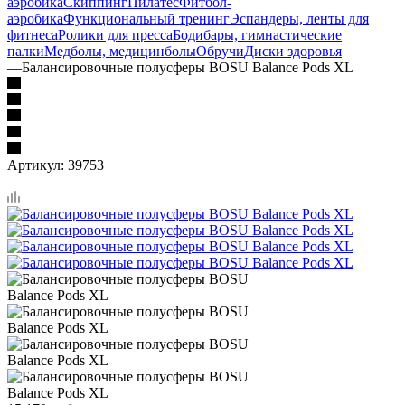
аэробика
Скиппинг
Пилатес
Фитбол-
аэробика
Функциональный тренинг
Эспандеры, ленты для
фитнеса
Ролики для пресса
Бодибары, гимнастические
палки
Медболы, медицинболы
Обручи
Диски здоровья
—
Балансировочные полусферы BOSU Balance Pods XL
Артикул:
39753