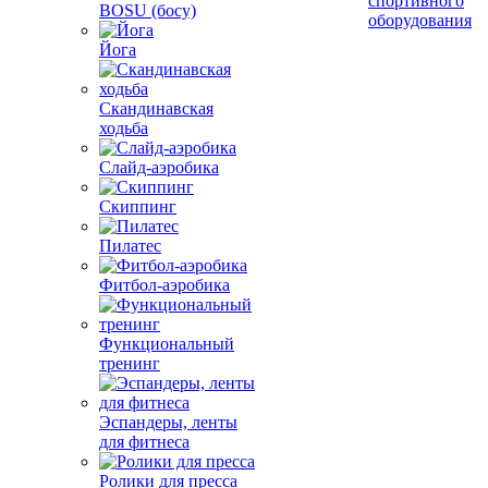
спортивного
BOSU (босу)
оборудования
Йога
Скандинавская
ходьба
Слайд-аэробика
Скиппинг
Пилатес
Фитбол-аэробика
Функциональный
тренинг
Эспандеры, ленты
для фитнеса
Ролики для пресса