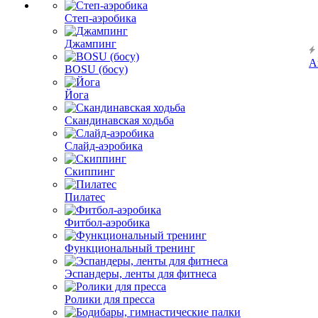
Степ-аэробика
Джампинг
А
BOSU (босу)
Йога
Скандинавская ходьба
Слайд-аэробика
Скиппинг
Пилатес
Фитбол-аэробика
Функциональный тренинг
Эспандеры, ленты для фитнеса
Ролики для пресса