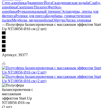
Степ-аэробика
Джампинг
Йога
Скандинавская ходьба
Слайд-
аэробика
Скиппинг
Пилатес
Фитбол-
аэробика
Функциональный тренинг
Эспандеры, ленты для
фитнеса
Ролики для пресса
Бодибары, гимнастические
палки
Медболы, медицинболы
Обручи
Диски здоровья
—
Полусфера балансировочная с массажным эффектом Start
Up NT18056 Ø16 см (2 шт)
Артикул:
39377