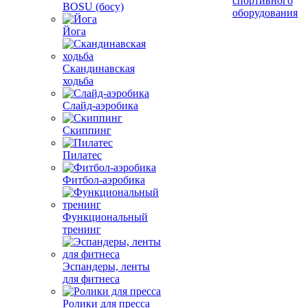
спортивного
BOSU (босу)
оборудования
Йога
Скандинавская
ходьба
Слайд-аэробика
Скиппинг
Пилатес
Фитбол-аэробика
Функциональный
тренинг
Эспандеры, ленты
для фитнеса
Ролики для пресса