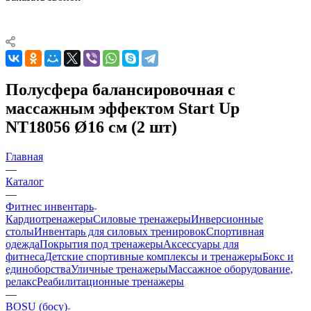
Полусфера балансировочная с
массажным эффектом Start Up
NT18056 Ø16 см (2 шт)
Главная
—
Каталог
—
Фитнес инвентарь
Кардиотренажеры
Силовые тренажеры
Инверсионные
столы
Инвентарь для силовых тренировок
Спортивная
одежда
Покрытия под тренажеры
Аксессуары для
фитнеса
Детские спортивные комплексы и тренажеры
Бокс и
единоборства
Уличные тренажеры
Массажное оборудование,
релакс
Реабилитационные тренажеры
—
BOSU (босу)