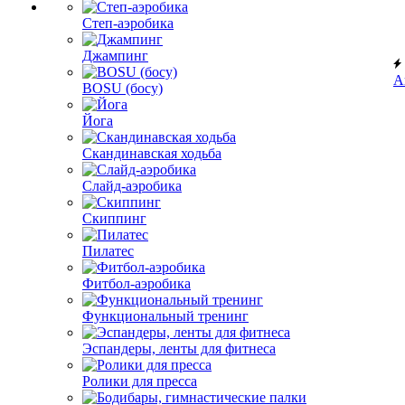
Степ-аэробика
Джампинг
А
BOSU (босу)
Йога
Скандинавская ходьба
Слайд-аэробика
Скиппинг
Пилатес
Фитбол-аэробика
Функциональный тренинг
Эспандеры, ленты для фитнеса
Ролики для пресса